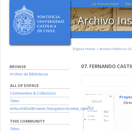
La Universidad
Fac
Archivo Ins
DSpace Home
Archivo Histórico UC
07. FERNANDO CASTI
BROWSE
Archivo de Bibliotecas
ALL OF DSPACE
Communities & Collections
Proye
Titles
Dire
xmlui.ArtifactBrowser.Navigation.browse_ispartof
THIS COMMUNITY
Titles