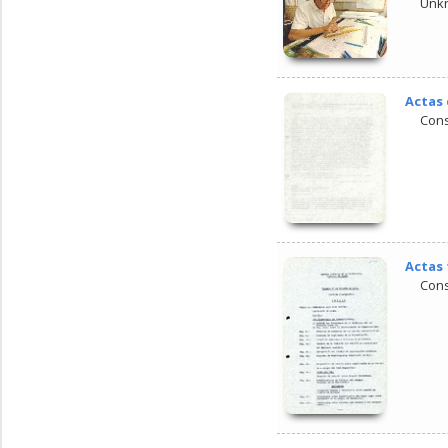
Unk
Actas 
Cons
Actas 
Cons